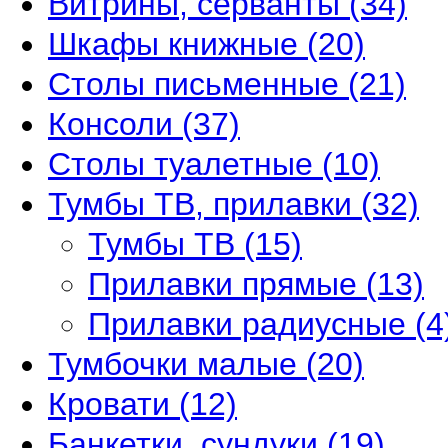
Витрины, серванты
(34)
Шкафы книжные
(20)
Столы письменные
(21)
Консоли
(37)
Столы туалетные
(10)
Тумбы ТВ, прилавки
(32)
Тумбы ТВ
(15)
Прилавки прямые
(13)
Прилавки радиусные
(4
Тумбочки малые
(20)
Кровати
(12)
Банкетки, сундуки
(19)