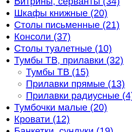
Витрины, серванты
(34)
Шкафы книжные
(20)
Столы письменные
(21)
Консоли
(37)
Столы туалетные
(10)
Тумбы ТВ, прилавки
(32)
Тумбы ТВ
(15)
Прилавки прямые
(13)
Прилавки радиусные
(4
Тумбочки малые
(20)
Кровати
(12)
Банкетки, сундуки
(19)