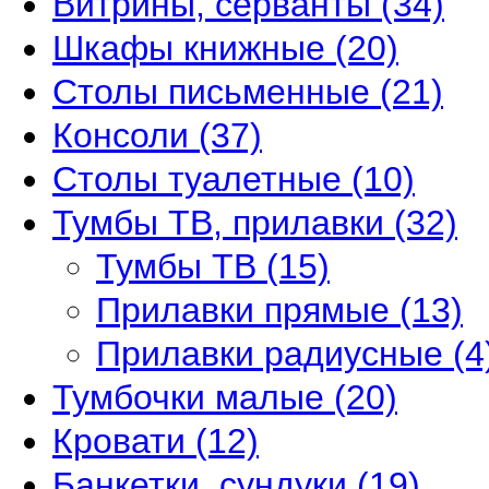
Витрины, серванты
(34)
Шкафы книжные
(20)
Столы письменные
(21)
Консоли
(37)
Столы туалетные
(10)
Тумбы ТВ, прилавки
(32)
Тумбы ТВ
(15)
Прилавки прямые
(13)
Прилавки радиусные
(4
Тумбочки малые
(20)
Кровати
(12)
Банкетки, сундуки
(19)