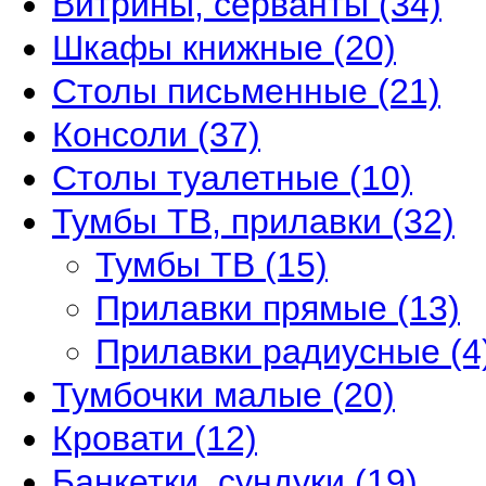
Витрины, серванты
(34)
Шкафы книжные
(20)
Столы письменные
(21)
Консоли
(37)
Столы туалетные
(10)
Тумбы ТВ, прилавки
(32)
Тумбы ТВ
(15)
Прилавки прямые
(13)
Прилавки радиусные
(4
Тумбочки малые
(20)
Кровати
(12)
Банкетки, сундуки
(19)